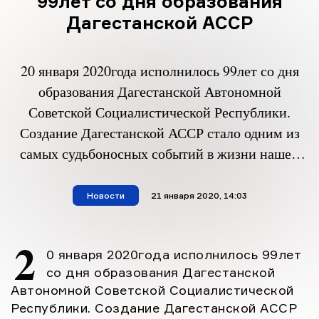
99лет со дня образования
Дагестанской АССР
20 января 2020года исполнилось 99лет со дня
образования Дагестанской Автономной
Советской Социалистической Республики.
Создание Дагестанской АССР стало одним из
самых судьбоносных событий в жизни нашей
республики и повлияло на жизнь многих
поколений дагестанцев.В рамках празднования
Новости
материал опубликован
21 января 2020, 14:03
в ЦБС Хивского района прошли ряд
мероприятий, оформлены книжные выставки
2
0 января 2020года исполнилось 99лет
где каждый читатель мог ознакомиться с
со дня образования Дагестанской
историей родной Республики.В Центральной
Автономной Советской Социалистической
[…]
Республики. Создание Дагестанской АССР