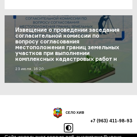
Извещение о проведении заседания
согласительной комиссии по
вопросу согласования
местоположения границ земельных
участков при выполнении
комплексных кадастровых работ на
территории муниципального района
материал опубликован
23 июля, 16:20
«Хивский район»
СЕЛО ХИВ
+7 (963) 411-98-93
режим высокой контрастно
Сайт использует сервис веб-аналитики Яндекс