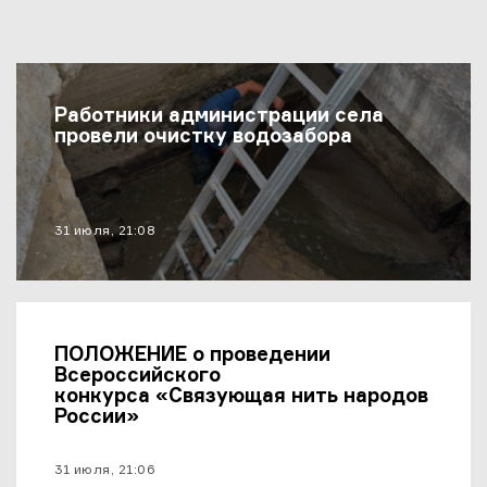
Последние Новости
Работники администрации села
провели очистку водозабора
материал опубликован
31 июля, 21:08
ПОЛОЖЕНИЕ о проведении
Всероссийского
конкурса «Связующая нить народов
России»
материал опубликован
31 июля, 21:06