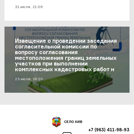
материал опубликован
31 июля, 21:06
Извещение о проведении заседания
согласительной комиссии по
вопросу согласования
местоположения границ земельных
участков при выполнении
комплексных кадастровых работ на
территории муниципального района
материал опубликован
23 июля, 16:20
«Хивский район»
СЕЛО ХИВ
+7 (963) 411-98-93