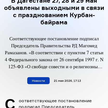
В Дагестане 27, 28 и 29 мая
объявлены выходными в связи
с празднованием Курбан-
байрама
Соответствующее постановление подписал
Председатель Правительства РД Магомед
Рамазанов. «В соответствии с пунктом 7 статьи
4 Федерального закона от 26 сентября 1997 г. N
125-ФЗ «О свободе совести и о религиозных
объединениях» и по обращению
централизованной исламской религиозной
Новости
материал опубликован
21 мая 2026, 17:13
организации «Муфтият Республики Дагестан»
Правительство РД постановляет: Считать 27, 28
С
оответствующее постановление
и 29 мая 2026 года нерабочими праздничными
подписал Председатель