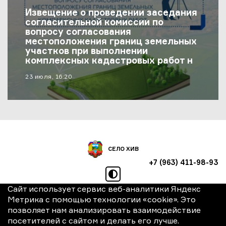
Извещение о проведении заседания
согласительной комиссии по
вопросу согласования
местоположения границ земельных
участков при выполнении
комплексных кадастровых работ на
территории муниципального района
материал опубликован
23 июля, 16:20
«Хивский район»
СЕЛО ХИВ
+7 (963) 411-98-93
режим высокой контрастно
Сайт использует сервис веб-аналитики Яндекс
Использование файлов cookie
Метрика с помощью технологии «cookie». Это
позволяет нам анализировать взаимодействие
Политика конфиденциальности
посетителей с сайтом и делать его лучше.