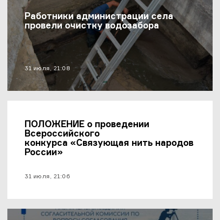
Последние Новости
Работники администрации села
провели очистку водозабора
материал опубликован
31 июля, 21:08
ПОЛОЖЕНИЕ о проведении
Всероссийского
конкурса «Связующая нить народов
России»
материал опубликован
31 июля, 21:06