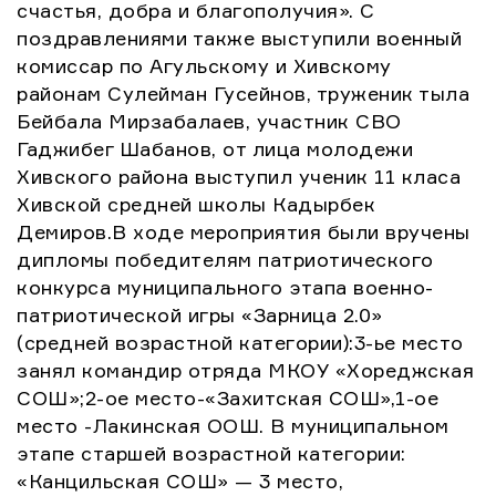
счастья, добра и благополучия». С
поздравлениями также выступили военный
комиссар по Агульскому и Хивскому
районам Сулейман Гусейнов, труженик тыла
Бейбала Мирзабалаев, участник СВО
Гаджибег Шабанов, от лица молодежи
Хивского района выступил ученик 11 класа
Хивской средней школы Кадырбек
Демиров.В ходе мероприятия были вручены
дипломы победителям патриотического
конкурса муниципального этапа военно-
патриотической игры «Зарница 2.0»
(средней возрастной категории):3-ье место
занял командир отряда МКОУ «Хореджская
СОШ»;2-ое место-«Захитская СОШ»,1-ое
место -Лакинская ООШ. В муниципальном
этапе старшей возрастной категории:
«Канцильская СОШ» — 3 место,