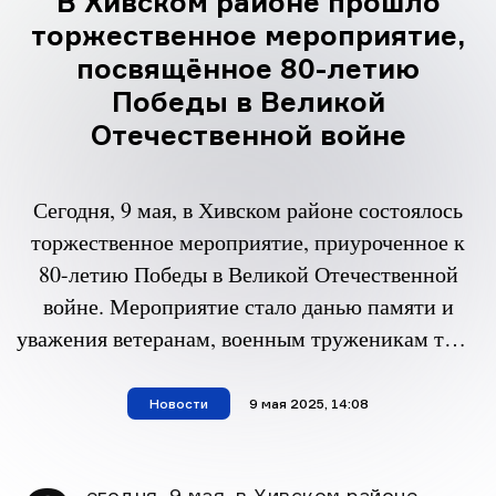
В Хивском районе прошло
торжественное мероприятие,
посвящённое 80-летию
Победы в Великой
Отечественной войне
Сегодня, 9 мая, в Хивском районе состоялось
торжественное мероприятие, приуроченное к
80-летию Победы в Великой Отечественной
войне. Мероприятие стало данью памяти и
уважения ветеранам, военным труженикам тыла
и всем, кто внёс вклад в Великую Победу. В
праздничной акции приняли участие глава
Новости
материал опубликован
9 мая 2025, 14:08
Хивского района Ярмет Ярметов, начальник
ОМВД по Хивскому району Насир Ягибеков,
егодня, 9 мая, в Хивском районе