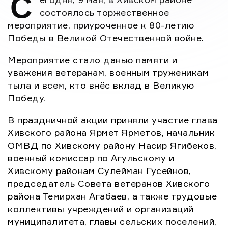
С
военный комиссар по […]
состоялось торжественное
мероприятие, приуроченное к 80-летию
Победы в Великой Отечественной войне.
Мероприятие стало данью памяти и
уважения ветеранам, военным труженикам
тыла и всем, кто внёс вклад в Великую
Победу.
В праздничной акции приняли участие глава
Хивского района Ярмет Ярметов, начальник
ОМВД по Хивскому району Насир Ягибеков,
военный комиссар по Агульскому и
Хивскому районам Сулейман Гусейнов,
председатель Совета ветеранов Хивского
района Темирхан Агабаев, а также трудовые
коллективы учреждений и организаций
муниципалитета, главы сельских поселений,