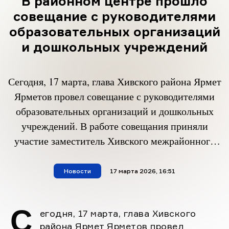
В районном центре прошло
совещание с руководителями
образовательных организаций
и дошкольных учреждений
Сегодня, 17 марта, глава Хивского района Ярмет
Ярметов провел совещание с руководителями
образовательных организаций и дошкольных
учреждений. В работе совещания приняли
участие заместитель Хивского межрайонного
прокурора, советник юстиции Светлана
Гасанова, инспектор ПДН ОМВД России по
Новости
материал опубликован
17 марта 2026, 16:51
Хивскому району капитан полиции Тюменова
Т.В, управляющий делами администрации
С
егодня, 17 марта, глава Хивского
Арсен Рамазанов, начальник МКУ «Отдел
района Ярмет Ярметов провел