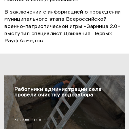
В заключении с информацией о проведении
муниципального этапа Всероссийской
военно-патриотической игры «Зарница 2.0»
выступил специалист Движения Первых
Рауф Ахмедов.
Последние Новости
Работники администрации села
провели очистку водозабора
материал опубликован
31 июля, 21:08