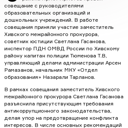
образования» Назарали Тарланов. В рамках
совещание с руководителями
совещания […]
образовательных организаций и
дошкольных учреждений. В работе
совещания приняли участие заместитель
Хивского межрайонного прокурора,
советник юстиции Светлана Гасанова,
инспектор ПДН ОМВД России по Хивскому
району капитан полиции Тюменова Т.В,
управляющий делами администрации Арсен
Рамазанов, начальник МКУ «Отдел
образования» Назарали Тарланов.
В рамках совещания заместитель Хивского
межрайонного прокурора Светлана Гасанова
разъяснила присутствующим требования
антикоррупционного законодательства,
делая упор на предотвращение конфликта
интересов. В числе основных рекомендаций