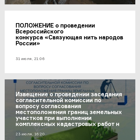
ПОЛОЖЕНИЕ о проведении
Всероссийского
конкурса «Связующая нить народов
России»
материал опубликован
31 июля, 21:06
Извещение о проведении заседания
согласительной комиссии по
вопросу согласования
местоположения границ земельных
участков при выполнении
комплексных кадастровых работ на
территории муниципального района
материал опубликован
23 июля, 16:20
«Хивский район»