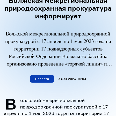
Волжская межрегиональная
природоохранная прокуратура
информирует
Волжской межрегиональной природоохранной
прокуратурой с 17 апреля по 1 мая 2023 года на
территории 17 поднадзорных субъектов
Российской Федерации Волжского бассейна
организовано проведение «горячей линии» по
вопросам исполнения законодательства об
охране и использовании лесов, в том числе об
Новости
материал опубликован
3 мая 2023, 10:04
обеспечении пожарной безопасности в лесах.
Обращения принимаются по телефонам:
В
олжской межрегиональной
Дербентской межрайонной природоохранной
природоохранной прокуратурой с 17
прокуратуры т. 8-958-570-10-64 Волжской
апреля по 1 мая 2023 года на территории 17