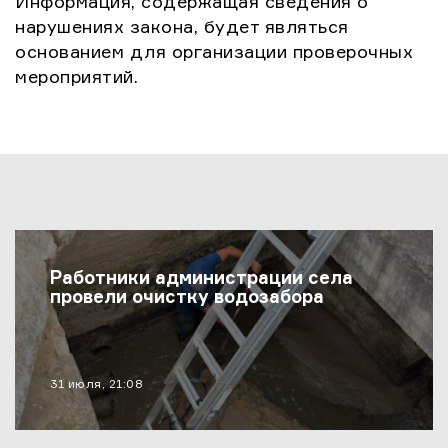
Информация, содержащая сведения о
нарушениях закона, будет являться
основанием для организации проверочных
мероприятий.
Последние Новости
Работники администрации села
провели очистку водозабора
материал опубликован
31 июля, 21:08