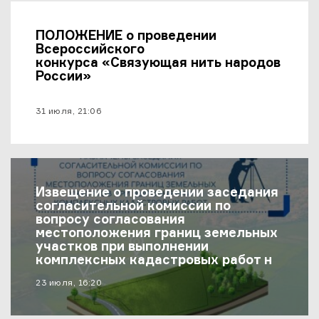
ПОЛОЖЕНИЕ о проведении
Всероссийского
конкурса «Связующая нить народов
России»
материал опубликован
31 июля, 21:06
Извещение о проведении заседания
согласительной комиссии по
вопросу согласования
местоположения границ земельных
участков при выполнении
комплексных кадастровых работ на
территории муниципального района
материал опубликован
23 июля, 16:20
«Хивский район»